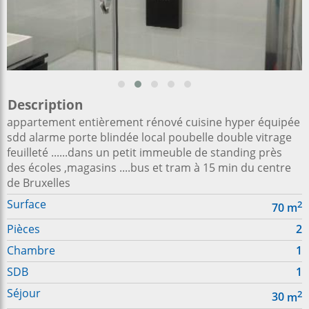
Description
appartement entièrement rénové cuisine hyper équipée
sdd alarme porte blindée local poubelle double vitrage
feuilleté ......dans un petit immeuble de standing près
des écoles ,magasins ....bus et tram à 15 min du centre
de Bruxelles
Surface
2
70
m
Pièces
2
Chambre
1
SDB
1
Séjour
2
30
m