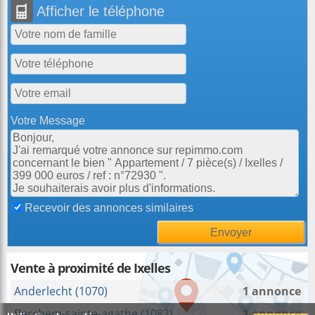
Afficher le téléphone
Votre Message
Recevoir des annonces similaires
Vente à proximité de Ixelles
Anderlecht (1070)
1 annonce
Berchem-sainte-agathe (1082)
1 annonce